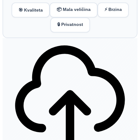
📦 Mala veličina
⚡ Brzina
🎯 Kvaliteta
🔒 Privatnost