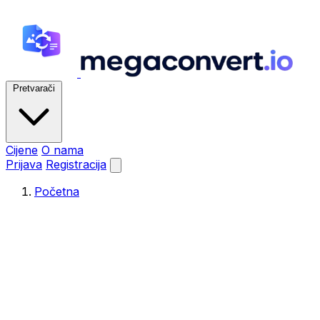
Pretvarači
Cijene
O nama
Prijava
Registracija
Početna