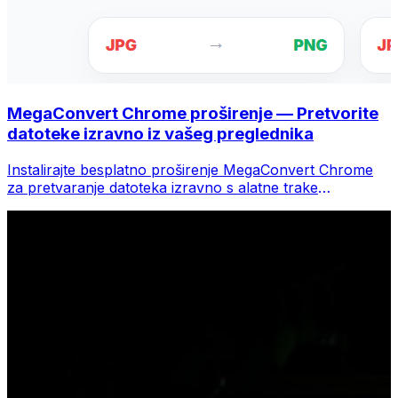
MegaConvert Chrome proširenje — Pretvorite
datoteke izravno iz vašeg preglednika
Instalirajte besplatno proširenje MegaConvert Chrome
za pretvaranje datoteka izravno s alatne trake
preglednika. Desnom tipkom miša kliknite bilo koju
datoteku za konverziju, odmah pristupite svim alatima iz
Chromea.