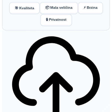
📦 Mala veličina
⚡ Brzina
🎯 Kvaliteta
🔒 Privatnost