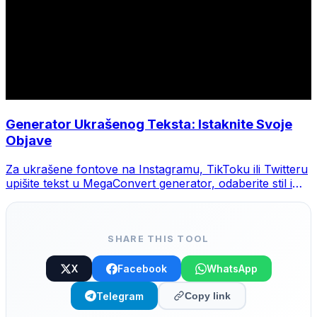
Generator Ukrašenog Teksta: Istaknite Svoje
Objave
Za ukrašene fontove na Instagramu, TikToku ili Twitteru
upišite tekst u MegaConvert generator, odaberite stil i
kopirajte.
SHARE THIS TOOL
X
Facebook
WhatsApp
Telegram
Copy link