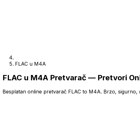
FLAC u M4A
FLAC u M4A Pretvarač — Pretvori On
Besplatan online pretvarač FLAC to M4A. Brzo, sigurno, n