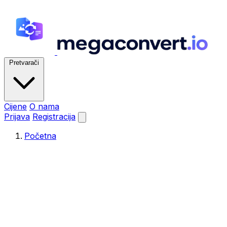
Pretvarači
Cijene
O nama
Prijava
Registracija
Početna