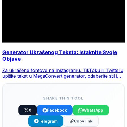
Generator Ukrašenog Teksta: Istaknite Svoje
Objave
Za ukrašene fontove na Instagramu, TikToku ili Twitteru
upišite tekst u MegaConvert generator, odaberite stil i
kopirajte.
SHARE THIS TOOL
X
Facebook
WhatsApp
Telegram
Copy link