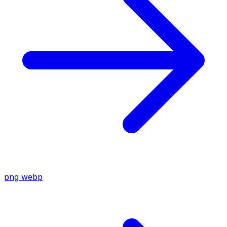
png
webp