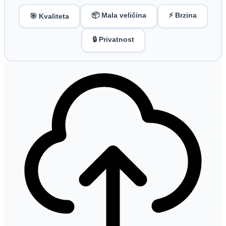
📦 Mala veličina
⚡ Brzina
🎯 Kvaliteta
🔒 Privatnost