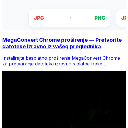
MegaConvert Chrome proširenje — Pretvorite
datoteke izravno iz vašeg preglednika
Instalirajte besplatno proširenje MegaConvert Chrome
za pretvaranje datoteka izravno s alatne trake
preglednika. Desnom tipkom miša kliknite bilo koju
datoteku za konverziju, odmah pristupite svim alatima iz
Chromea.