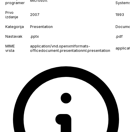
Microsoft
programer
Systems
Prvo
2007
1993
izdanje
Kategorija
Presentation
Documen
Nastavak
.pptx
.pdf
MIME
application/vnd.openxmlformats-
applicat
vrsta
officedocument.presentationml.presentation