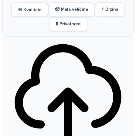
📦 Mala veličina
⚡ Brzina
🎯 Kvaliteta
🔒 Privatnost