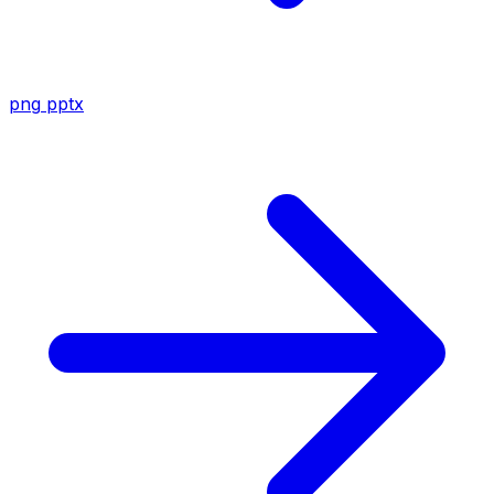
png
pptx