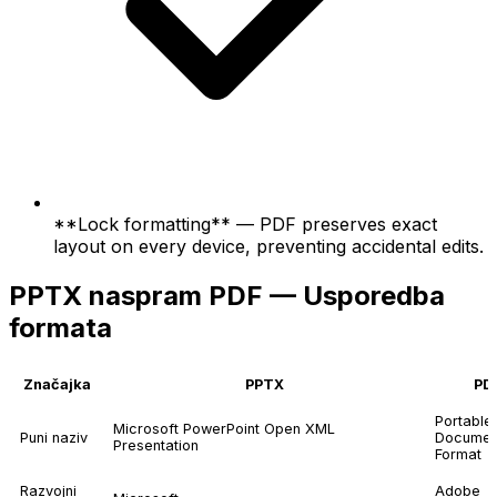
**Lock formatting** — PDF preserves exact
layout on every device, preventing accidental edits.
PPTX naspram PDF — Usporedba
formata
Značajka
PPTX
PD
Portable
Microsoft PowerPoint Open XML
Puni naziv
Documen
Presentation
Format
Razvojni
Adobe