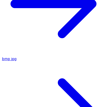
bmp
jpg