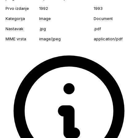
Prvo izdanje
1992
1993
Kategorija
Image
Document
Nastavak
.jpg
.pdf
MIME vrsta
image/jpeg
application/pdf