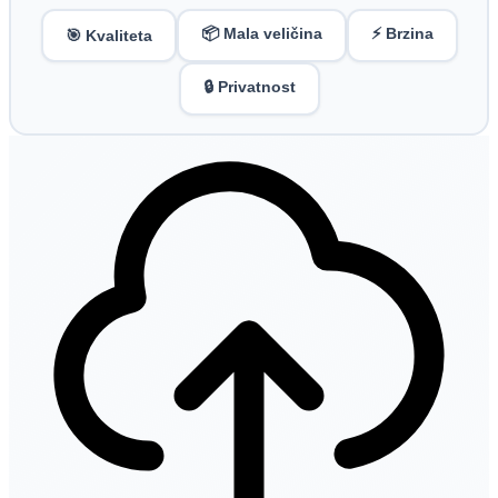
📦 Mala veličina
⚡ Brzina
🎯 Kvaliteta
🔒 Privatnost