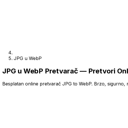
JPG u WebP
JPG u WebP Pretvarač — Pretvori Onl
Besplatan online pretvarač JPG to WebP. Brzo, sigurno, ni