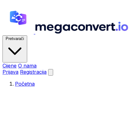
Pretvarači
Cijene
O nama
Prijava
Registracija
Početna