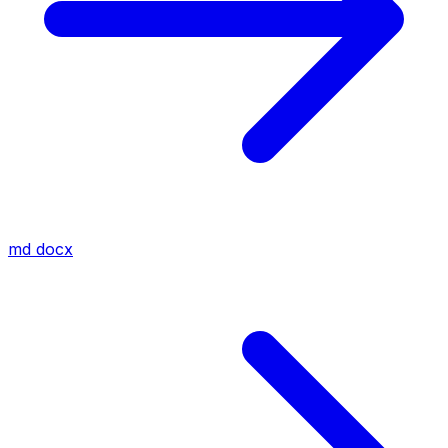
md
docx