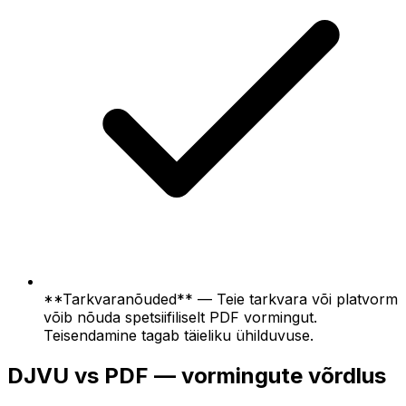
**Tarkvaranõuded** — Teie tarkvara või platvorm
võib nõuda spetsiifiliselt PDF vormingut.
Teisendamine tagab täieliku ühilduvuse.
DJVU vs PDF — vormingute võrdlus