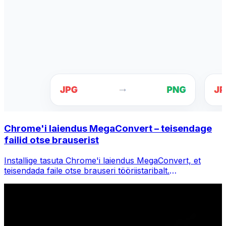
Chrome'i laiendus MegaConvert – teisendage
failid otse brauserist
Installige tasuta Chrome'i laiendus MegaConvert, et
teisendada faile otse brauseri tööriistaribalt.
Paremklõpsake teisendamiseks mis tahes faili, pääsete
Chrome'is kohe kõigile tööriistadele juurde.