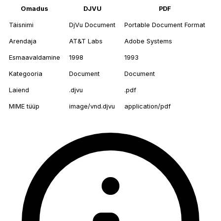
Omadus
DJVU
PDF
Täisnimi
DjVu Document
Portable Document Format
Arendaja
AT&T Labs
Adobe Systems
Esmaavaldamine
1998
1993
Kategooria
Document
Document
Laiend
.djvu
.pdf
MIME tüüp
image/vnd.djvu
application/pdf