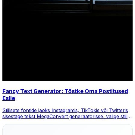
Fancy Text Generator: Tõstke Oma Postitused
Esile
Stiilsete fontide jaoks Instagramis, TikTokis või Twitteris
sisestage tekst MegaConvert generaatorisse, valige stiil ja
kopeerige.