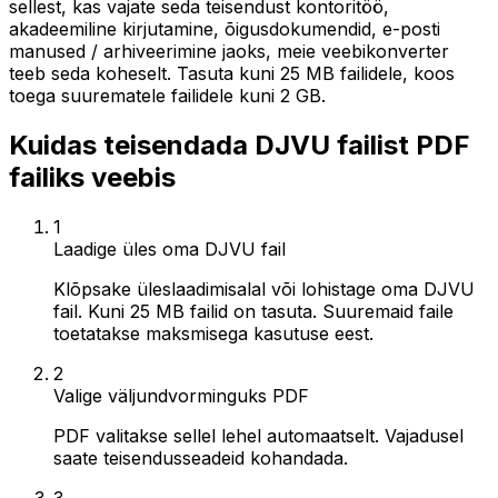
sellest, kas vajate seda teisendust kontoritöö,
akadeemiline kirjutamine, õigusdokumendid, e-posti
manused / arhiveerimine jaoks, meie veebikonverter
teeb seda koheselt. Tasuta kuni 25 MB failidele, koos
toega suurematele failidele kuni 2 GB.
Kuidas teisendada DJVU failist PDF
failiks veebis
1
Laadige üles oma DJVU fail
Klõpsake üleslaadimisalal või lohistage oma DJVU
fail. Kuni 25 MB failid on tasuta. Suuremaid faile
toetatakse maksmisega kasutuse eest.
2
Valige väljundvorminguks PDF
PDF valitakse sellel lehel automaatselt. Vajadusel
saate teisendusseadeid kohandada.
3