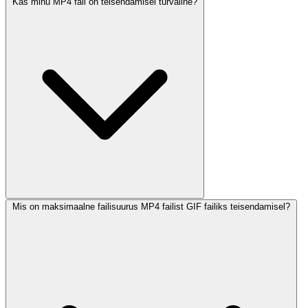
Kas minu MP4 fail on teisendamisel turvaline?
Mis on maksimaalne failisuurus MP4 failist GIF failiks teisendamisel?