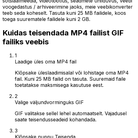
sotsiaalmeedia, videotöötlus, seadmete ühilduvus, veebi
voogedastus / arhiveerimine jaoks, meie veebikonverter
teeb seda koheselt. Tasuta kuni 25 MB failidele, koos
toega suurematele failidele kuni 2 GB.
Kuidas teisendada MP4 failist GIF
failiks veebis
1
Laadige üles oma MP4 fail
Klõpsake üleslaadimisalal või lohistage oma MP4
fail. Kuni 25 MB failid on tasuta. Suuremaid faile
toetatakse maksmisega kasutuse eest.
2
Valige väljundvorminguks GIF
GIF valitakse sellel lehel automaatselt. Vajadusel
saate teisendusseadeid kohandada.
3
Klõpsake nuppu Teisenda