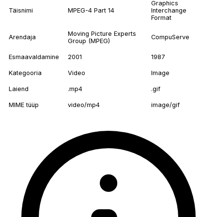
Graphics
Täisnimi
MPEG-4 Part 14
Interchange
Format
Moving Picture Experts
Arendaja
CompuServe
Group (MPEG)
Esmaavaldamine
2001
1987
Kategooria
Video
Image
Laiend
.mp4
.gif
MIME tüüp
video/mp4
image/gif