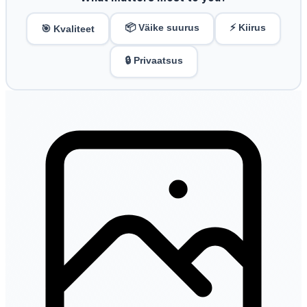
📦 Väike suurus
⚡ Kiirus
🎯 Kvaliteet
🔒 Privaatsus