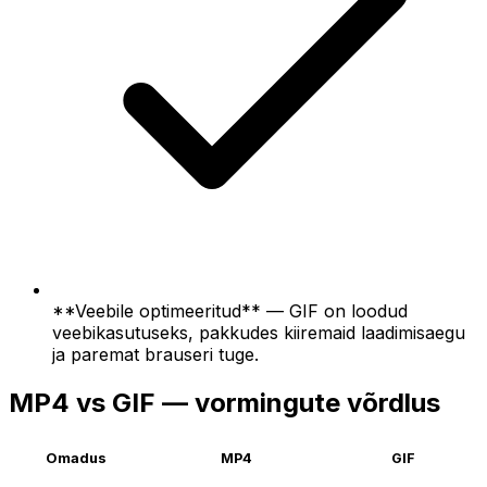
**Veebile optimeeritud** — GIF on loodud
veebikasutuseks, pakkudes kiiremaid laadimisaegu
ja paremat brauseri tuge.
MP4 vs GIF — vormingute võrdlus
Omadus
MP4
GIF