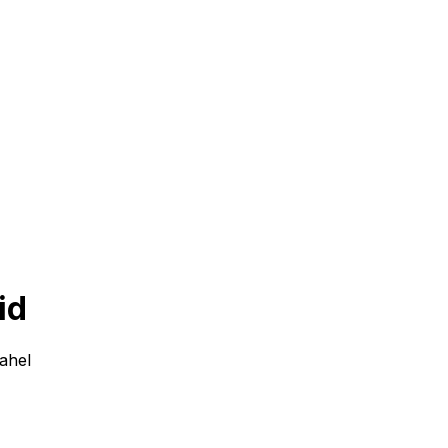
id
ahel