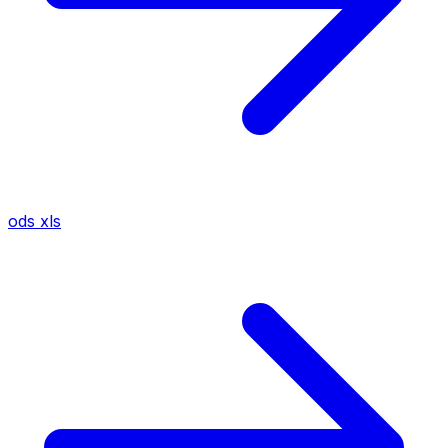
ods
xls