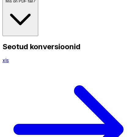
Mis on PDF fail?
Seotud konversioonid
xls