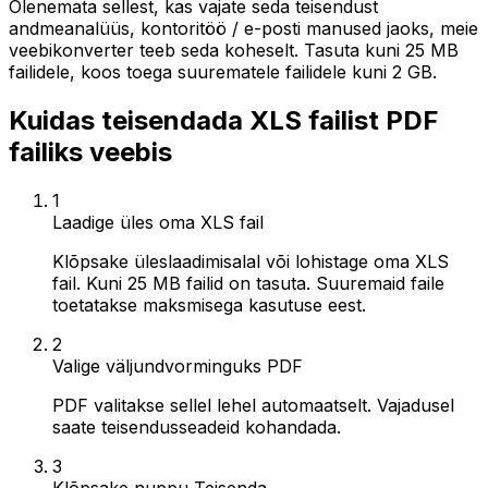
Olenemata sellest, kas vajate seda teisendust
andmeanalüüs, kontoritöö / e-posti manused jaoks, meie
veebikonverter teeb seda koheselt. Tasuta kuni 25 MB
failidele, koos toega suurematele failidele kuni 2 GB.
Kuidas teisendada XLS failist PDF
failiks veebis
1
Laadige üles oma XLS fail
Klõpsake üleslaadimisalal või lohistage oma XLS
fail. Kuni 25 MB failid on tasuta. Suuremaid faile
toetatakse maksmisega kasutuse eest.
2
Valige väljundvorminguks PDF
PDF valitakse sellel lehel automaatselt. Vajadusel
saate teisendusseadeid kohandada.
3
Klõpsake nuppu Teisenda