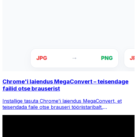
Chrome'i laiendus MegaConvert – teisendage
failid otse brauserist
Installige tasuta Chrome'i laiendus MegaConvert, et
teisendada faile otse brauseri tööriistaribalt.
Paremklõpsake teisendamiseks mis tahes faili, pääsete
Chrome'is kohe kõigile tööriistadele juurde.