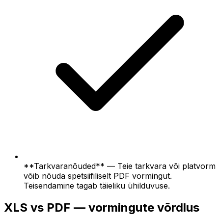
**Tarkvaranõuded** — Teie tarkvara või platvorm
võib nõuda spetsiifiliselt PDF vormingut.
Teisendamine tagab täieliku ühilduvuse.
XLS vs PDF — vormingute võrdlus