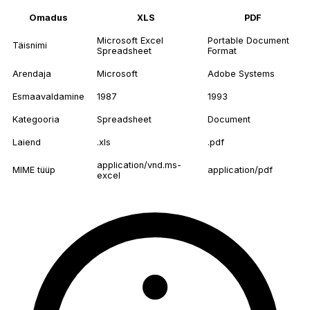
Omadus
XLS
PDF
Microsoft Excel
Portable Document
Täisnimi
Spreadsheet
Format
Arendaja
Microsoft
Adobe Systems
Esmaavaldamine
1987
1993
Kategooria
Spreadsheet
Document
Laiend
.xls
.pdf
application/vnd.ms-
MIME tüüp
application/pdf
excel