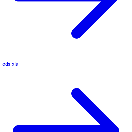
ods
xls