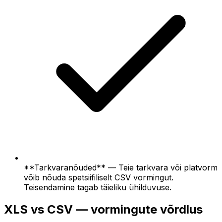
**Tarkvaranõuded** — Teie tarkvara või platvorm
võib nõuda spetsiifiliselt CSV vormingut.
Teisendamine tagab täieliku ühilduvuse.
XLS vs CSV — vormingute võrdlus