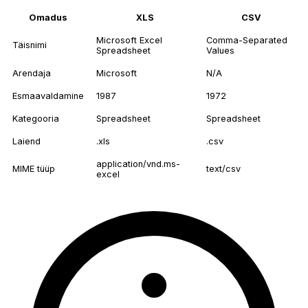
Omadus
XLS
CSV
Microsoft Excel
Comma-Separated
Täisnimi
Spreadsheet
Values
Arendaja
Microsoft
N/A
Esmaavaldamine
1987
1972
Kategooria
Spreadsheet
Spreadsheet
Laiend
.xls
.csv
application/vnd.ms-
MIME tüüp
text/csv
excel