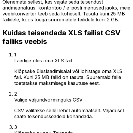
Olenemata sellest, kas vajate seda teisendust
andmeanalüüs, kontoritöö / e-posti manused jaoks, meie
veebikonverter teeb seda koheselt. Tasuta kuni 25 MB
failidele, koos toega suurematele failidele kuni 2 GB.
Kuidas teisendada XLS failist CSV
failiks veebis
1
Laadige üles oma XLS fail
Klõpsake üleslaadimisalal või lohistage oma XLS
fail. Kuni 25 MB failid on tasuta. Suuremaid faile
toetatakse maksmisega kasutuse eest.
2
Valige väljundvorminguks CSV
CSV valitakse sellel lehel automaatselt. Vajadusel
saate teisendusseadeid kohandada.
3
Klõpsake nuppu Teisenda