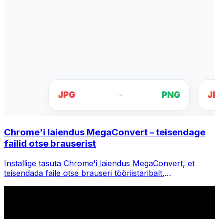
Chrome'i laiendus MegaConvert – teisendage
failid otse brauserist
Installige tasuta Chrome'i laiendus MegaConvert, et
teisendada faile otse brauseri tööriistaribalt.
Paremklõpsake teisendamiseks mis tahes faili, pääsete
Chrome'is kohe kõigile tööriistadele juurde.