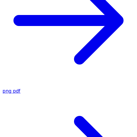
png
pdf