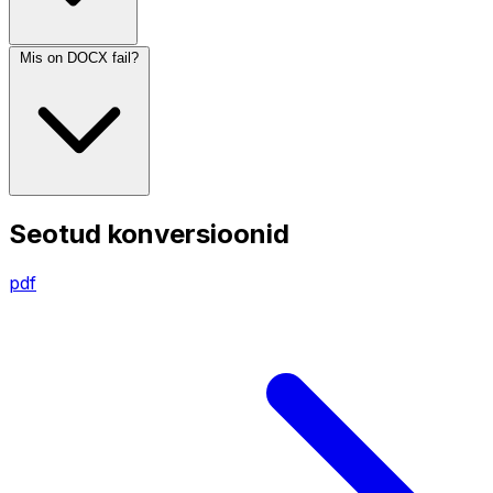
Mis on DOCX fail?
Seotud konversioonid
pdf