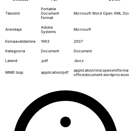
Portable
Täisnimi
Document
Microsoft Word Open XML Doc
Format
Adobe
Arendaja
Microsoft
Systems
Esmaavaldamine
1993
2007
Kategooria
Document
Document
Laiend
.pdf
.docx
application/vnd.openxmlformat
MIME tüüp
application/pdf
officedocument.wordprocessin