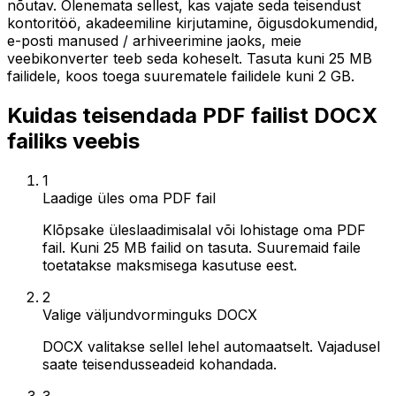
nõutav. Olenemata sellest, kas vajate seda teisendust
kontoritöö, akadeemiline kirjutamine, õigusdokumendid,
e-posti manused / arhiveerimine jaoks, meie
veebikonverter teeb seda koheselt. Tasuta kuni 25 MB
failidele, koos toega suurematele failidele kuni 2 GB.
Kuidas teisendada PDF failist DOCX
failiks veebis
1
Laadige üles oma PDF fail
Klõpsake üleslaadimisalal või lohistage oma PDF
fail. Kuni 25 MB failid on tasuta. Suuremaid faile
toetatakse maksmisega kasutuse eest.
2
Valige väljundvorminguks DOCX
DOCX valitakse sellel lehel automaatselt. Vajadusel
saate teisendusseadeid kohandada.
3