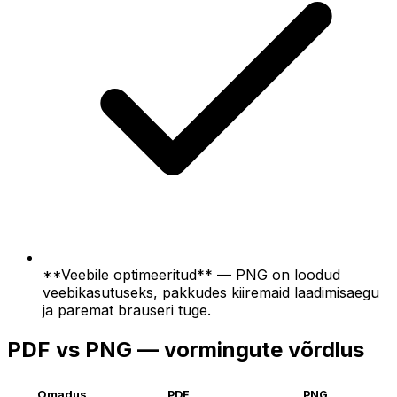
**Veebile optimeeritud** — PNG on loodud
veebikasutuseks, pakkudes kiiremaid laadimisaegu
ja paremat brauseri tuge.
PDF vs PNG — vormingute võrdlus
Omadus
PDF
PNG