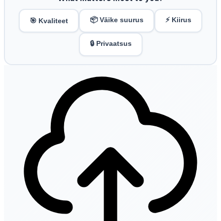
📦 Väike suurus
⚡ Kiirus
🎯 Kvaliteet
🔒 Privaatsus