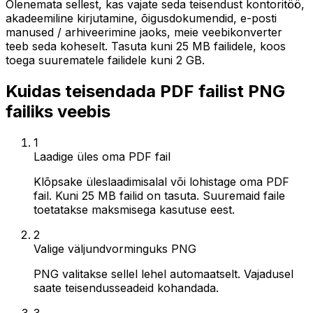
Olenemata sellest, kas vajate seda teisendust kontoritöö,
akadeemiline kirjutamine, õigusdokumendid, e-posti
manused / arhiveerimine jaoks, meie veebikonverter
teeb seda koheselt. Tasuta kuni 25 MB failidele, koos
toega suurematele failidele kuni 2 GB.
Kuidas teisendada PDF failist PNG
failiks veebis
1
Laadige üles oma PDF fail
Klõpsake üleslaadimisalal või lohistage oma PDF
fail. Kuni 25 MB failid on tasuta. Suuremaid faile
toetatakse maksmisega kasutuse eest.
2
Valige väljundvorminguks PNG
PNG valitakse sellel lehel automaatselt. Vajadusel
saate teisendusseadeid kohandada.
3