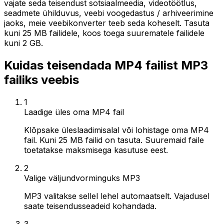
vajate seda teisendust sotsiaalmeedia, videotöötlus,
seadmete ühilduvus, veebi voogedastus / arhiveerimine
jaoks, meie veebikonverter teeb seda koheselt. Tasuta
kuni 25 MB failidele, koos toega suurematele failidele
kuni 2 GB.
Kuidas teisendada MP4 failist MP3
failiks veebis
1
Laadige üles oma MP4 fail
Klõpsake üleslaadimisalal või lohistage oma MP4
fail. Kuni 25 MB failid on tasuta. Suuremaid faile
toetatakse maksmisega kasutuse eest.
2
Valige väljundvorminguks MP3
MP3 valitakse sellel lehel automaatselt. Vajadusel
saate teisendusseadeid kohandada.
3