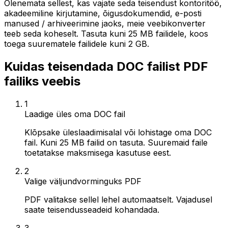
Olenemata sellest, kas vajate seda teisendust kontoritöö,
akadeemiline kirjutamine, õigusdokumendid, e-posti
manused / arhiveerimine jaoks, meie veebikonverter
teeb seda koheselt. Tasuta kuni 25 MB failidele, koos
toega suurematele failidele kuni 2 GB.
Kuidas teisendada DOC failist PDF
failiks veebis
1
Laadige üles oma DOC fail
Klõpsake üleslaadimisalal või lohistage oma DOC
fail. Kuni 25 MB failid on tasuta. Suuremaid faile
toetatakse maksmisega kasutuse eest.
2
Valige väljundvorminguks PDF
PDF valitakse sellel lehel automaatselt. Vajadusel
saate teisendusseadeid kohandada.
3