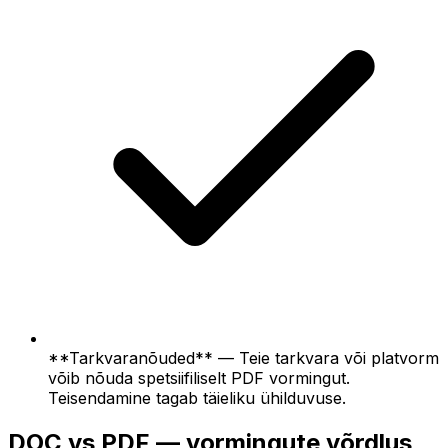
**Tarkvaranõuded** — Teie tarkvara või platvorm
võib nõuda spetsiifiliselt PDF vormingut.
Teisendamine tagab täieliku ühilduvuse.
DOC vs PDF — vormingute võrdlus