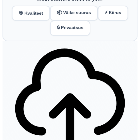
📦 Väike suurus
⚡ Kiirus
🎯 Kvaliteet
🔒 Privaatsus