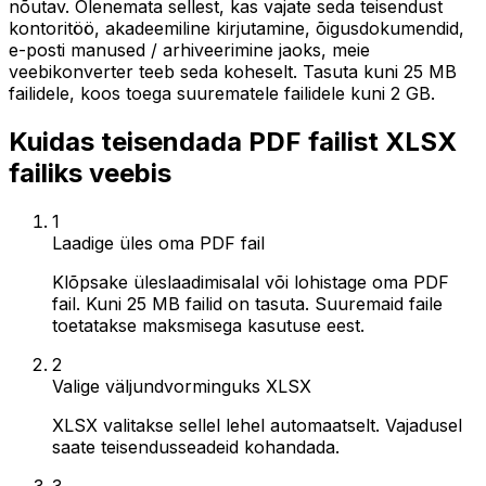
nõutav. Olenemata sellest, kas vajate seda teisendust
kontoritöö, akadeemiline kirjutamine, õigusdokumendid,
e-posti manused / arhiveerimine jaoks, meie
veebikonverter teeb seda koheselt. Tasuta kuni 25 MB
failidele, koos toega suurematele failidele kuni 2 GB.
Kuidas teisendada PDF failist XLSX
failiks veebis
1
Laadige üles oma PDF fail
Klõpsake üleslaadimisalal või lohistage oma PDF
fail. Kuni 25 MB failid on tasuta. Suuremaid faile
toetatakse maksmisega kasutuse eest.
2
Valige väljundvorminguks XLSX
XLSX valitakse sellel lehel automaatselt. Vajadusel
saate teisendusseadeid kohandada.
3