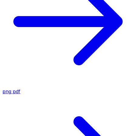
png
pdf