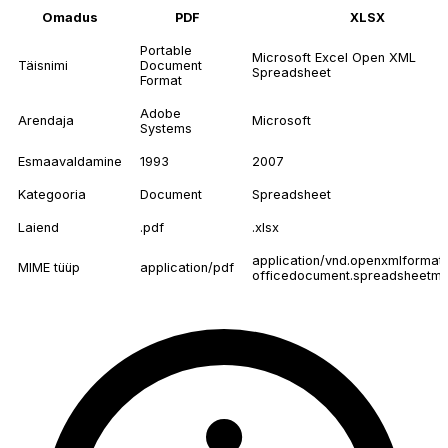
Omadus
PDF
XLSX
Portable
Microsoft Excel Open XML
Täisnimi
Document
Spreadsheet
Format
Adobe
Arendaja
Microsoft
Systems
Esmaavaldamine
1993
2007
Kategooria
Document
Spreadsheet
Laiend
.pdf
.xlsx
application/vnd.openxmlformat
MIME tüüp
application/pdf
officedocument.spreadsheetml