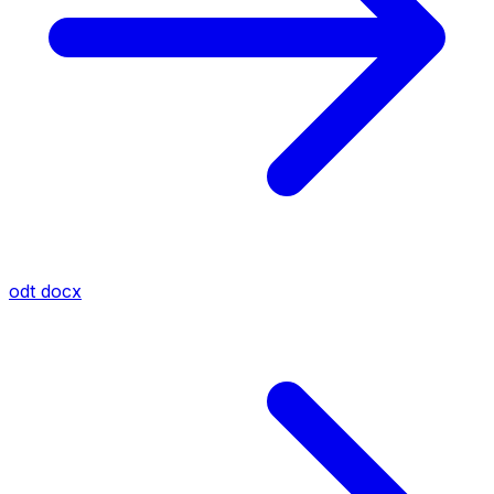
odt
docx