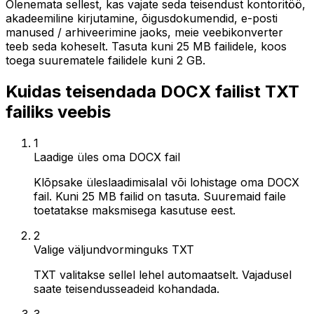
Olenemata sellest, kas vajate seda teisendust kontoritöö,
akadeemiline kirjutamine, õigusdokumendid, e-posti
manused / arhiveerimine jaoks, meie veebikonverter
teeb seda koheselt. Tasuta kuni 25 MB failidele, koos
toega suurematele failidele kuni 2 GB.
Kuidas teisendada DOCX failist TXT
failiks veebis
1
Laadige üles oma DOCX fail
Klõpsake üleslaadimisalal või lohistage oma DOCX
fail. Kuni 25 MB failid on tasuta. Suuremaid faile
toetatakse maksmisega kasutuse eest.
2
Valige väljundvorminguks TXT
TXT valitakse sellel lehel automaatselt. Vajadusel
saate teisendusseadeid kohandada.
3