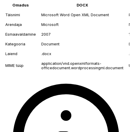
Omadus
DOCX
Täisnimi
Microsoft Word Open XML Document
P
Arendaja
Microsoft
N
Esmaavaldamine
2007
1
Kategooria
Document
D
Laiend
.docx
.t
application/vnd.openxmlformats-
MIME tüüp
t
officedocument.wordprocessingml.document