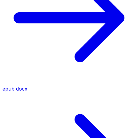
epub
docx