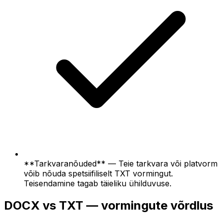
**Tarkvaranõuded** — Teie tarkvara või platvorm
võib nõuda spetsiifiliselt TXT vormingut.
Teisendamine tagab täieliku ühilduvuse.
DOCX vs TXT — vormingute võrdlus