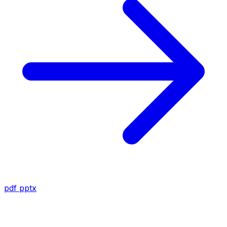
pdf
pptx