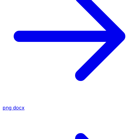
png
docx