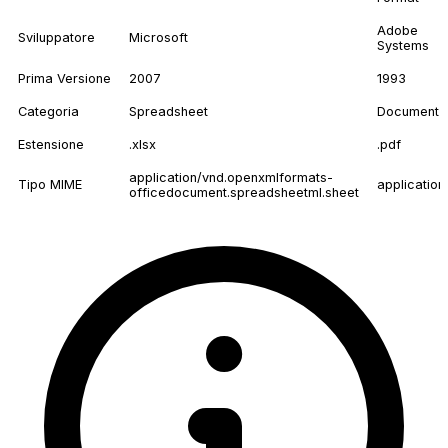
Adobe
Sviluppatore
Microsoft
Systems
Prima Versione
2007
1993
Categoria
Spreadsheet
Document
Estensione
.xlsx
.pdf
application/vnd.openxmlformats-
Tipo MIME
application
officedocument.spreadsheetml.sheet