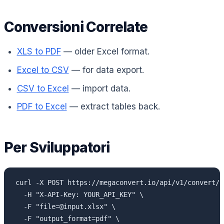
Conversioni Correlate
XLS to PDF
— older Excel format.
Excel to CSV
— for data export.
CSV to Excel
— import data.
PDF to Excel
— extract tables back.
Per Sviluppatori
curl -X POST https://megaconvert.io/api/v1/convert/sy
  -H "X-API-Key: YOUR_API_KEY" \

  -F "file=@input.xlsx" \

  -F "output_format=pdf" \
