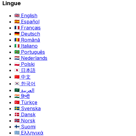
Lingue
English
Español
Français
Deutsch
Română
Italiano
Português
Nederlands
Polski
日本語
中文
한국어
العربية
हिन्दी
Türkçe
Svenska
Dansk
Norsk
Suomi
Ελληνικά