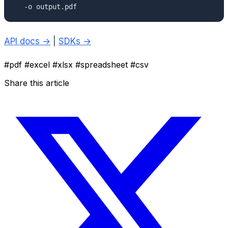
  -o output.pdf
API docs →
|
SDKs →
#pdf
#excel
#xlsx
#spreadsheet
#csv
Share this article