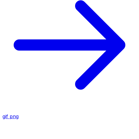
gif
png