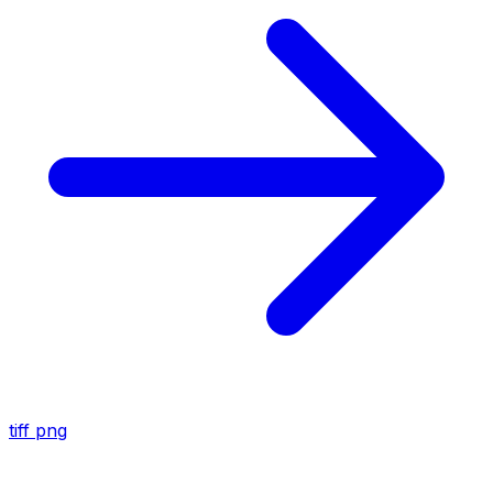
tiff
png