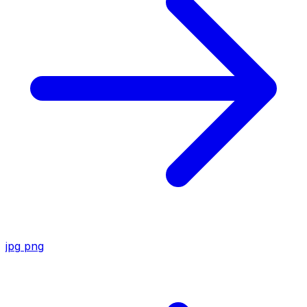
jpg
png