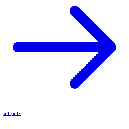
pdf
pptx