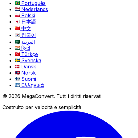
Português
Nederlands
Polski
日本語
中文
한국어
العربية
हिन्दी
Türkçe
Svenska
Dansk
Norsk
Suomi
Ελληνικά
© 2026 MegaConvert. Tutti i diritti riservati.
Costruito per velocità e semplicità