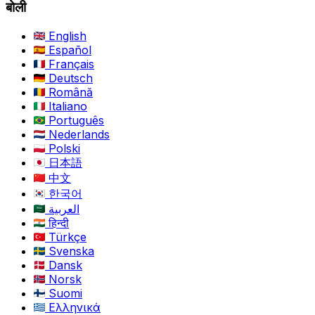
बोली
English
Español
Français
Deutsch
Română
Italiano
Português
Nederlands
Polski
日本語
中文
한국어
العربية
हिन्दी
Türkçe
Svenska
Dansk
Norsk
Suomi
Ελληνικά