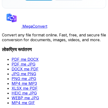
MegaConvert
Convert any file format online. Fast, free, and secure file
conversion for documents, images, videos, and more.
लोकप्रिय रूपांतरण
PDF me DOCX
PDF me JPG
DOCX me PDF
JPG me PNG
PNG me JPG
MP4 me MP3
XLSX me PDF
HEIC me JPG
WEBP me JPG
MP4 me GIF