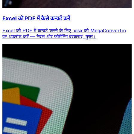
Excel को PDF में कैसे कन्वर्ट करें
Excel को PDF में कन्वर्ट करने के लिए .xlsx को MegaConvert.io
पर अपलोड करें — टेबल और फॉर्मेटिंग बरकरार, मुफ्त।