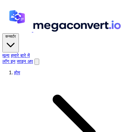
कनवर्टर
मूल्य
हमारे बारे में
लॉग इन
साइन अप
होम