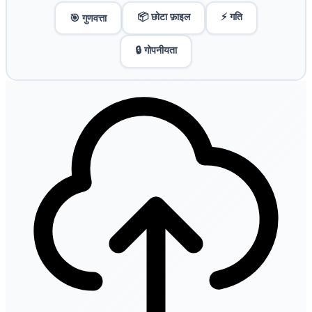
📦 छोटा फ़ाइल
⚡ गति
🎯 गुणवत्ता
🔒 गोपनीयता