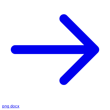
png
docx