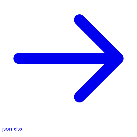
json
xlsx