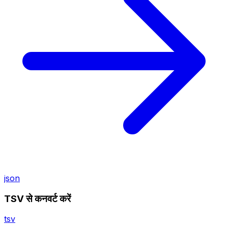
json
TSV से कनवर्ट करें
tsv