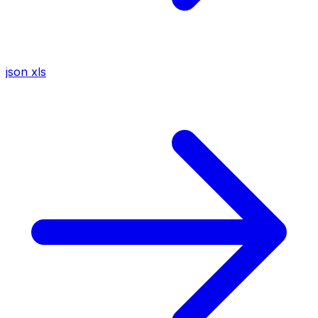
json
xls