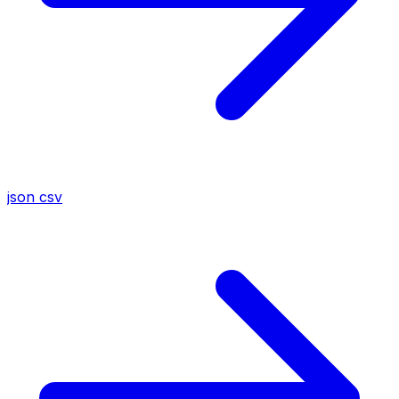
json
csv