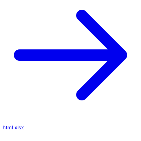
html
xlsx