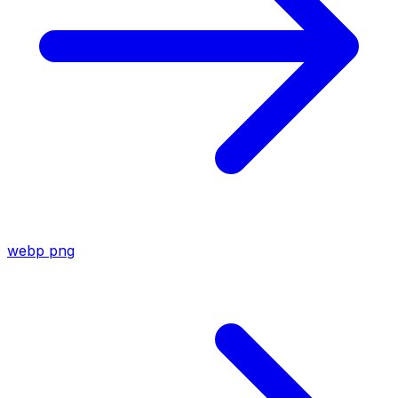
webp
png