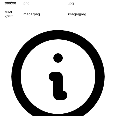
एक्सटेंशन
.png
.jpg
MIME
image/png
image/jpeg
प्रकार