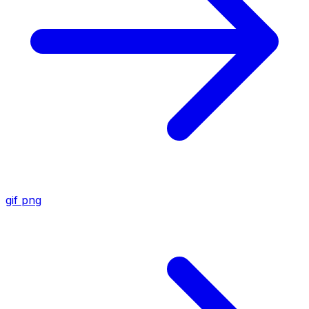
gif
png