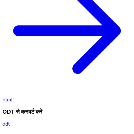
html
ODT से कनवर्ट करें
odt