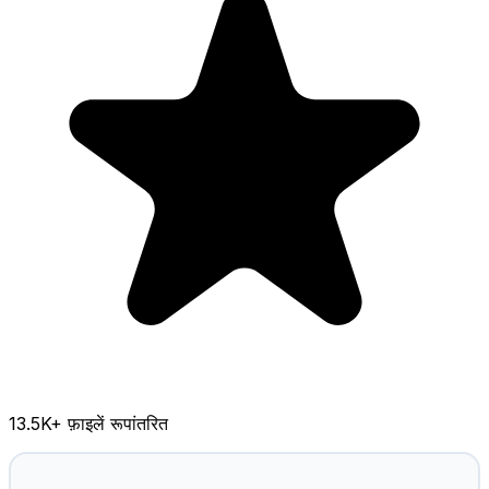
13.5K
+ फ़ाइलें रूपांतरित