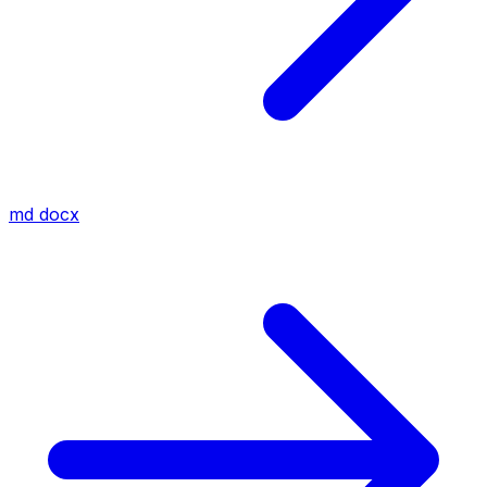
md
docx