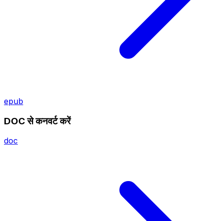
epub
DOC से कनवर्ट करें
doc