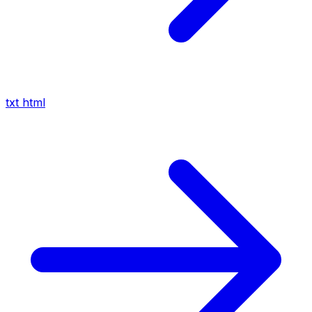
txt
html