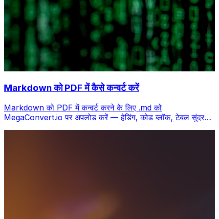
Markdown को PDF में कैसे कन्वर्ट करें
Markdown को PDF में कन्वर्ट करने के लिए .md को
MegaConvert.io पर अपलोड करें — हेडिंग, कोड ब्लॉक, टेबल सुंदर
रेंडर, मुफ्त।