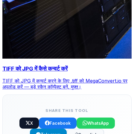
TIFF को JPG में कैसे कन्वर्ट करें
TIFF को JPG में कन्वर्ट करने के लिए .tiff को MegaConvert.io पर
अपलोड करें — बड़े स्कैन कॉम्पैक्ट बनें, मुफ्त।
SHARE THIS TOOL
X
Facebook
WhatsApp