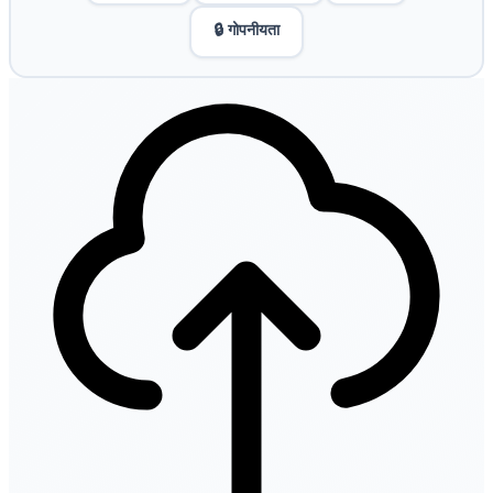
🔒 गोपनीयता