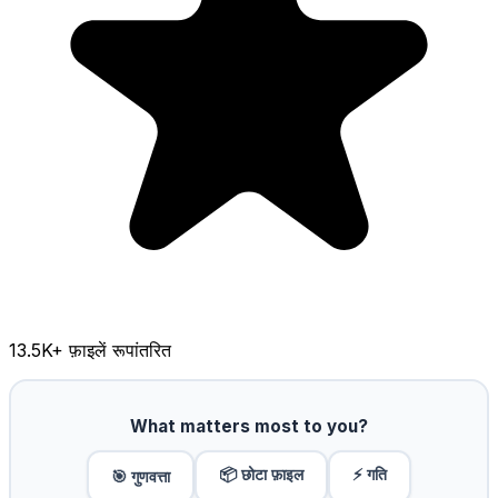
13.5K
+ फ़ाइलें रूपांतरित
What matters most to you?
📦 छोटा फ़ाइल
⚡ गति
🎯 गुणवत्ता