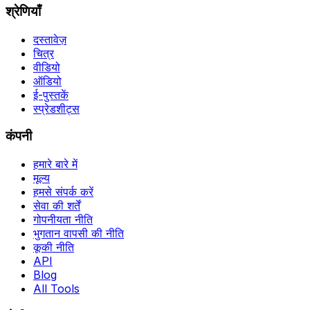
श्रेणियाँ
दस्तावेज़
चित्र
वीडियो
ऑडियो
ई-पुस्तकें
स्प्रेडशीट्स
कंपनी
हमारे बारे में
मूल्य
हमसे संपर्क करें
सेवा की शर्तें
गोपनीयता नीति
भुगतान वापसी की नीति
कूकी नीति
API
Blog
All Tools