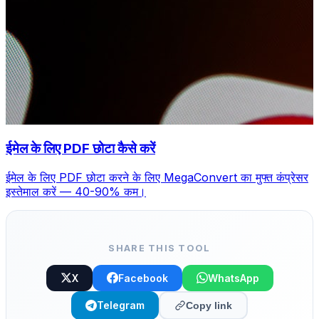
ईमेल के लिए PDF छोटा कैसे करें
ईमेल के लिए PDF छोटा करने के लिए MegaConvert का मुफ्त कंप्रेसर
इस्तेमाल करें — 40-90% कम।
SHARE THIS TOOL
X
Facebook
WhatsApp
Telegram
Copy link