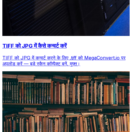
TIFF को JPG में कैसे कन्वर्ट करें
TIFF को JPG में कन्वर्ट करने के लिए .tiff को MegaConvert.io पर
अपलोड करें — बड़े स्कैन कॉम्पैक्ट बनें, मुफ्त।