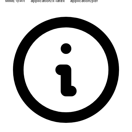
MIME प्रकार
application/x-latex
application/pdf