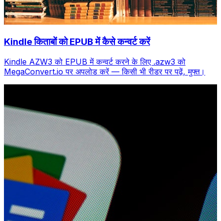
Kindle किताबों को EPUB में कैसे कन्वर्ट करें
Kindle AZW3 को EPUB में कन्वर्ट करने के लिए .azw3 को
MegaConvert.io पर अपलोड करें — किसी भी रीडर पर पढ़ें, मुफ्त।