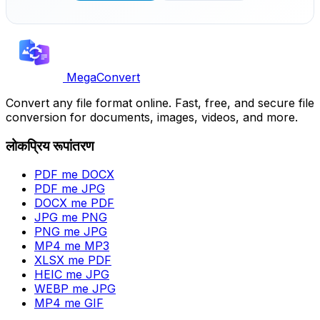
MegaConvert
Convert any file format online. Fast, free, and secure file
conversion for documents, images, videos, and more.
लोकप्रिय रूपांतरण
PDF me DOCX
PDF me JPG
DOCX me PDF
JPG me PNG
PNG me JPG
MP4 me MP3
XLSX me PDF
HEIC me JPG
WEBP me JPG
MP4 me GIF