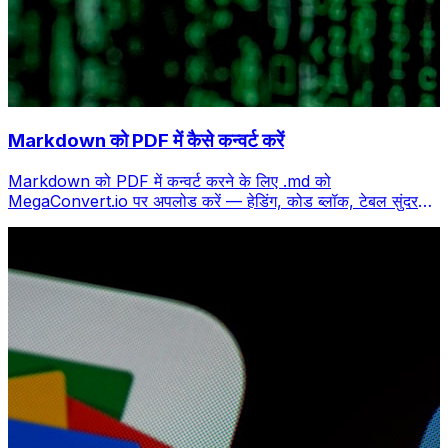
Markdown को PDF में कैसे कन्वर्ट करें
Markdown को PDF में कन्वर्ट करने के लिए .md को
MegaConvert.io पर अपलोड करें — हेडिंग, कोड ब्लॉक, टेबल सुंदर
रेंडर, मुफ्त।