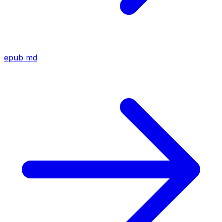
epub
md