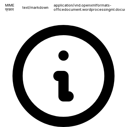
MIME
application/vnd.openxmlformats-
text/markdown
प्रकार
officedocument.wordprocessingml.docum