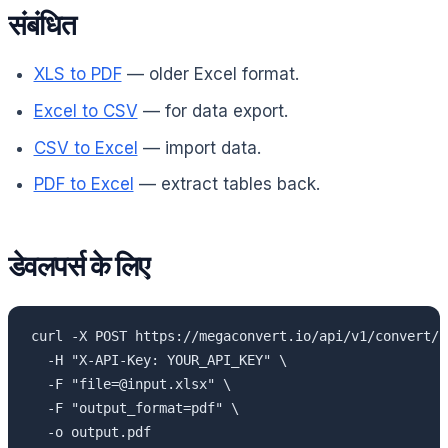
संबंधित
XLS to PDF
— older Excel format.
Excel to CSV
— for data export.
CSV to Excel
— import data.
PDF to Excel
— extract tables back.
डेवलपर्स के लिए
curl -X POST https://megaconvert.io/api/v1/convert/sy
  -H "X-API-Key: YOUR_API_KEY" \

  -F "file=@input.xlsx" \

  -F "output_format=pdf" \

  -o output.pdf