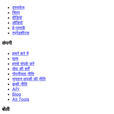
दस्तावेज़
चित्र
वीडियो
ऑडियो
ई-पुस्तकें
स्प्रेडशीट्स
कंपनी
हमारे बारे में
मूल्य
हमसे संपर्क करें
सेवा की शर्तें
गोपनीयता नीति
भुगतान वापसी की नीति
कूकी नीति
API
Blog
All Tools
बोली