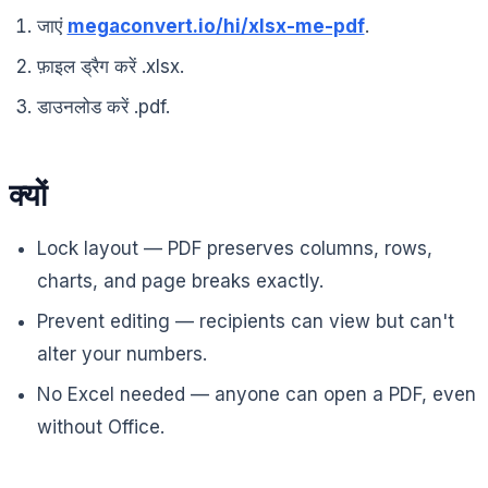
जाएं
megaconvert.io/hi/xlsx-me-pdf
.
फ़ाइल ड्रैग करें .xlsx.
डाउनलोड करें .pdf.
क्यों
Lock layout — PDF preserves columns, rows,
charts, and page breaks exactly.
Prevent editing — recipients can view but can't
alter your numbers.
No Excel needed — anyone can open a PDF, even
without Office.