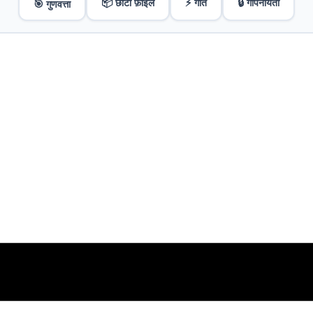
📦 छोटा फ़ाइल
⚡ गति
🔒 गोपनीयता
🎯 गुणवत्ता