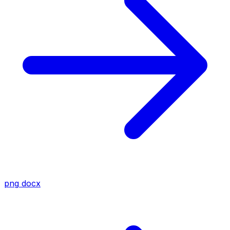
png
docx