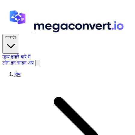
कनवर्टर
मूल्य
हमारे बारे में
लॉग इन
साइन अप
होम