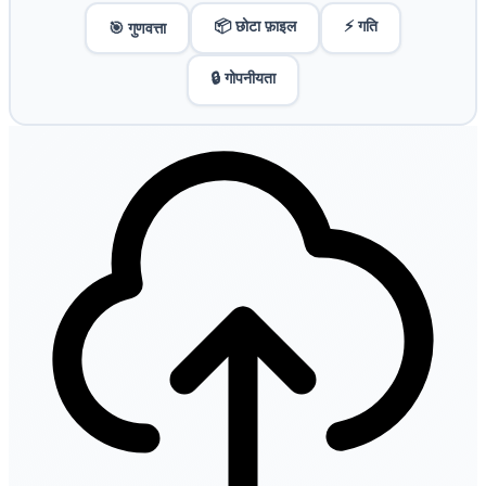
📦 छोटा फ़ाइल
⚡ गति
🎯 गुणवत्ता
🔒 गोपनीयता