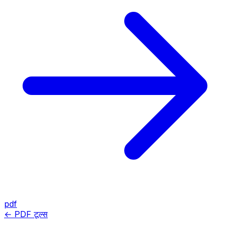
pdf
← PDF टूल्स