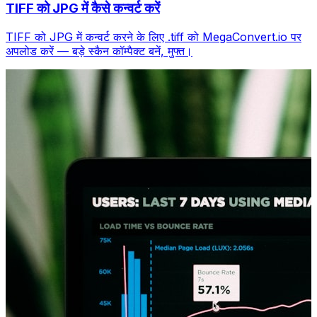
TIFF को JPG में कैसे कन्वर्ट करें
TIFF को JPG में कन्वर्ट करने के लिए .tiff को MegaConvert.io पर
अपलोड करें — बड़े स्कैन कॉम्पैक्ट बनें, मुफ्त।