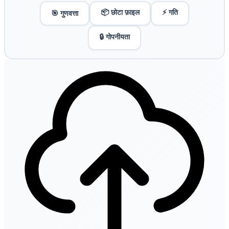
📦 छोटा फ़ाइल
⚡ गति
🎯 गुणवत्ता
🔒 गोपनीयता