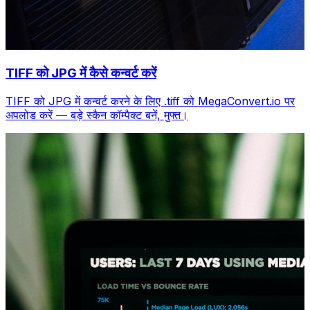
TIFF को JPG में कैसे कन्वर्ट करें
TIFF को JPG में कन्वर्ट करने के लिए .tiff को MegaConvert.io पर
अपलोड करें — बड़े स्कैन कॉम्पैक्ट बनें, मुफ्त।