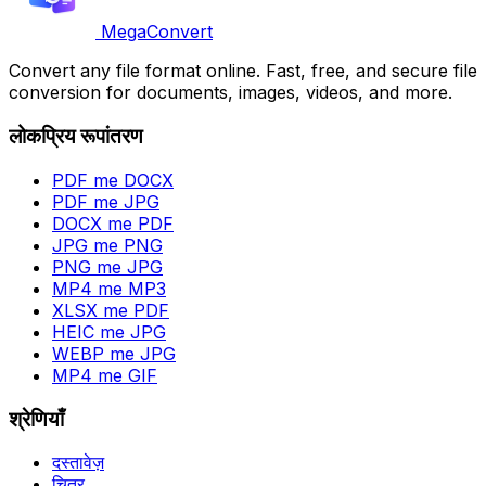
MegaConvert
Convert any file format online. Fast, free, and secure file
conversion for documents, images, videos, and more.
लोकप्रिय रूपांतरण
PDF me DOCX
PDF me JPG
DOCX me PDF
JPG me PNG
PNG me JPG
MP4 me MP3
XLSX me PDF
HEIC me JPG
WEBP me JPG
MP4 me GIF
श्रेणियाँ
दस्तावेज़
चित्र