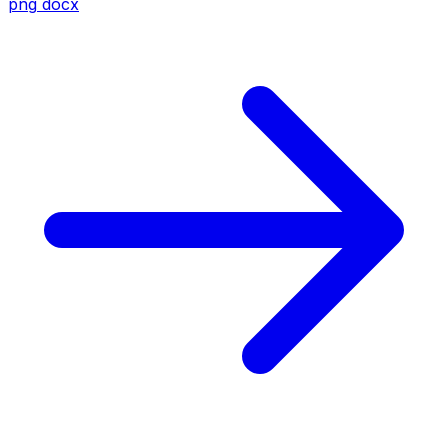
png
docx