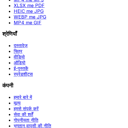
XLSX me PDF
HEIC me JPG
WEBP me JPG
MP4 me GIF
श्रेणियाँ
दस्तावेज़
चित्र
वीडियो
ऑडियो
ई-पुस्तकें
स्प्रेडशीट्स
कंपनी
हमारे बारे में
मूल्य
हमसे संपर्क करें
सेवा की शर्तें
गोपनीयता नीति
भुगतान वापसी की नीति