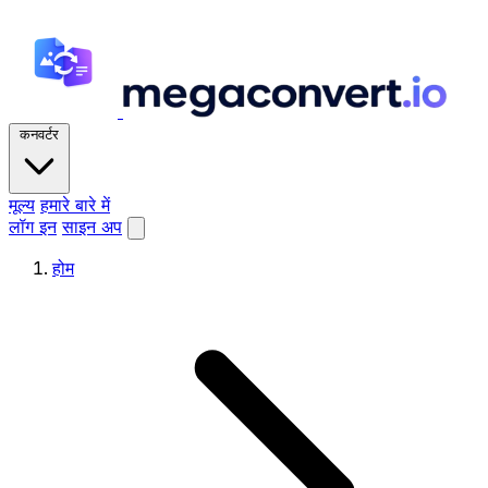
कनवर्टर
मूल्य
हमारे बारे में
लॉग इन
साइन अप
होम