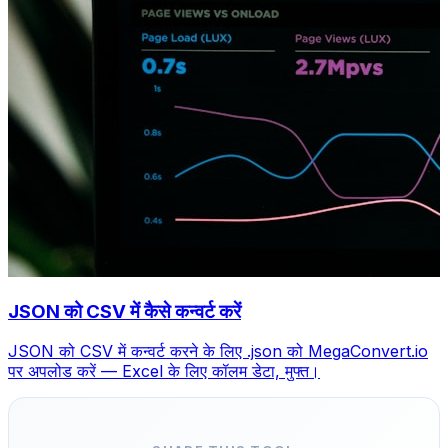
JSON को CSV में कैसे कन्वर्ट करें
JSON को CSV में कन्वर्ट करने के लिए .json को MegaConvert.io
पर अपलोड करें — Excel के लिए कॉलम डेटा, मुफ्त।