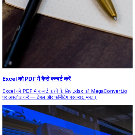
Excel को PDF में कैसे कन्वर्ट करें
Excel को PDF में कन्वर्ट करने के लिए .xlsx को MegaConvert.io
पर अपलोड करें — टेबल और फॉर्मेटिंग बरकरार, मुफ्त।