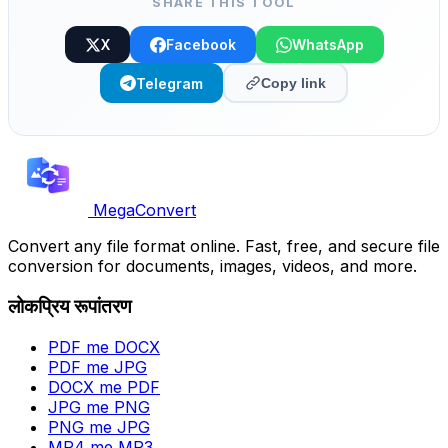
SHARE THIS TOOL
X
Facebook
WhatsApp
Telegram
Copy link
MegaConvert
Convert any file format online. Fast, free, and secure file
conversion for documents, images, videos, and more.
लोकप्रिय रूपांतरण
PDF me DOCX
PDF me JPG
DOCX me PDF
JPG me PNG
PNG me JPG
MP4 me MP3