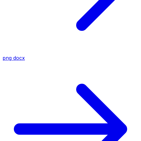
png
docx