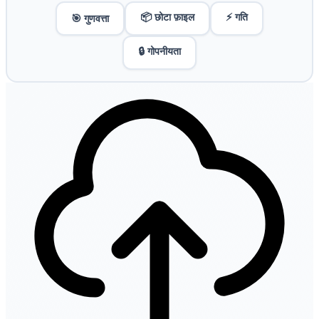
📦 छोटा फ़ाइल
⚡ गति
🎯 गुणवत्ता
🔒 गोपनीयता