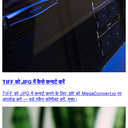
TIFF को JPG में कैसे कन्वर्ट करें
TIFF को JPG में कन्वर्ट करने के लिए .tiff को MegaConvert.io पर
अपलोड करें — बड़े स्कैन कॉम्पैक्ट बनें, मुफ्त।