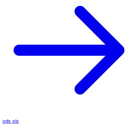
ods
xls