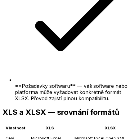
**Požadavky softwaru** — váš software nebo
platforma může vyžadovat konkrétně formát
XLSX. Převod zajistí plnou kompatibilitu.
XLS a XLSX — srovnání formátů
Vlastnost
XLS
XLSX
Celý
Microsoft Excel
Microsoft Excel Open XML