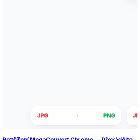
Rozšíření MegaConvert Chrome — Převádějte