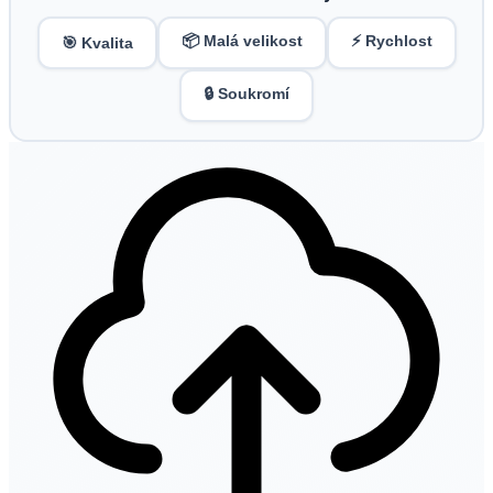
📦 Malá velikost
⚡ Rychlost
🎯 Kvalita
🔒 Soukromí