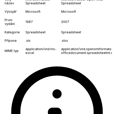
název
Spreadsheet
Spreadsheet
Vývojář
Microsoft
Microsoft
První
1987
2007
vydání
Kategorie
Spreadsheet
Spreadsheet
Přípona
.xls
.xlsx
application/vnd.ms-
application/vnd.openxmlformats-
MIME typ
excel
officedocument.spreadsheetml.s