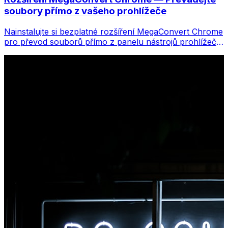
soubory přímo z vašeho prohlížeče
Nainstalujte si bezplatné rozšíření MegaConvert Chrome
pro převod souborů přímo z panelu nástrojů prohlížeče.
Klikněte pravým tlačítkem na libovolný soubor, který
chcete převést, a získáte okamžitý přístup ke všem
nástrojům z Chromu.