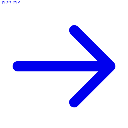
json
csv