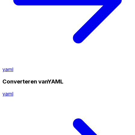
yaml
Converteren vanYAML
yaml