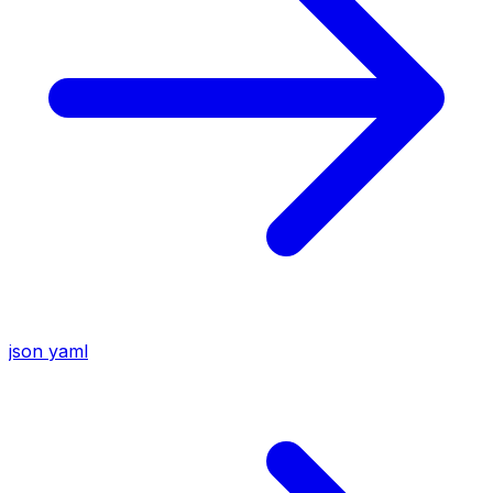
json
yaml