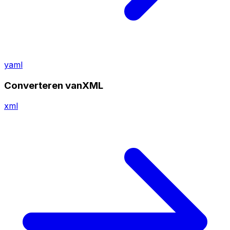
yaml
Converteren vanXML
xml