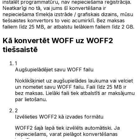
instalēt programmatūru, nav nepieciešama reģistrācija.
Neatkarīgi no tā, vai jums šī konvertēšana ir
nepieciešama tīmekļa izstrāde / grafiskais dizains, mūsu
tiešsaistes konvertors to veic acumirklī. Bez maksas
failiem līdz 25 MB, ar atbalstu lielākiem failiem līdz 2 GB.
Kā konvertēt WOFF uz WOFF2
tiešsaistē
1
Augšupielādējiet savu WOFF failu
Noklikšķiniet uz augšupielādes laukuma vai velciet
un nometiet savu WOFF failu. Faili līdz 25 MB ir
bez maksas. Lielāki faili tiek atbalstīti ar maksājumu
par lietošanu.
2
Izvēlieties WOFF2 kā izvades formātu
WOFF2 šajā lapā tiek izvēlēts automātiski. Ja
nepieciešams, varat pielāgot konvertēšanas