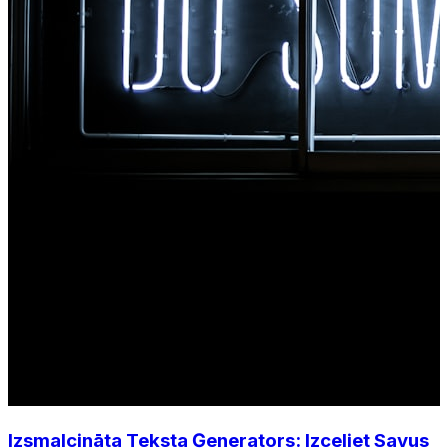
Izsmalcināta Teksta Ģenerators: Izceliet Savus