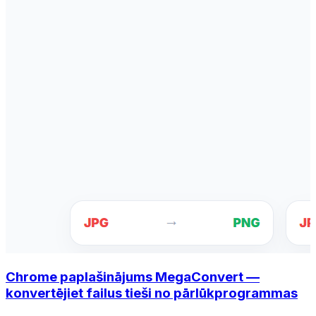
Chrome paplašinājums MegaConvert —
konvertējiet failus tieši no pārlūkprogrammas