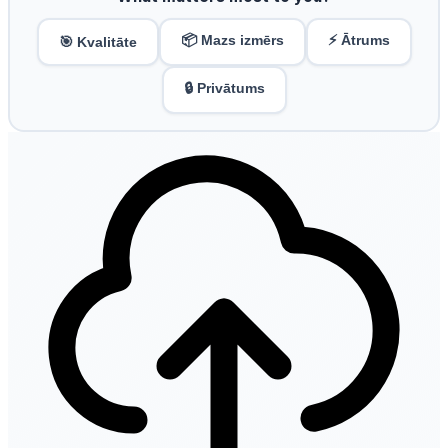
📦 Mazs izmērs
⚡ Ātrums
🎯 Kvalitāte
🔒 Privātums