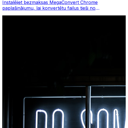
Instalējiet bezmaksas MegaConvert Chrome
paplašinājumu, lai konvertētu failus tieši no
pārlūkprogrammas rīkjoslas. Ar peles labo pogu
noklikšķiniet uz jebkura faila, lai to konvertētu, un
nekavējoties piekļūstiet visiem rīkiem pārlūkā Chrome.