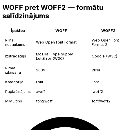
WOFF pret WOFF2 — formātu
salīdzinājums
Īpašība
WOFF
WOFF2
Pilns
Web Open Font
Web Open Font Format
nosaukums
Format 2
Mozilla, Type Supply,
Izstrādātājs
Google (W3C)
LettError (W3C)
Pirmā
2009
2014
izlaišana
Kategorija
Font
Font
Paplašinājums
.woff
.woff2
MIME tips
font/woff
font/woff2