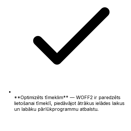
**Optimizēts tīmeklim** — WOFF2 ir paredzēts
lietošanai tīmeklī, piedāvājot ātrākus ielādes laikus
un labāku pārlūkprogrammu atbalstu.