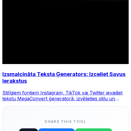
Izsmalcināta Teksta Ģenerators: Izceliet Savus
Ierakstus
Stilīgiem fontiem Instagram, TikTok vai Twitter ievadiet
tekstu MegaConvert ģeneratorā, izvēlieties stilu un
kopējiet.
SHARE THIS TOOL