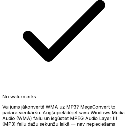
No watermarks
Vai jums jākonvertē WMA uz MP3? MegaConvert to
padara vienkāršu. Augšupielādējiet savu Windows Media
Audio (WMA) failu un iegūstiet MPEG Audio Layer III
(MP3) failu dažu sekunžu laikā — nav nepieciešams