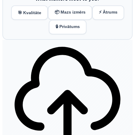
📦 Mazs izmērs
⚡ Ātrums
🎯 Kvalitāte
🔒 Privātums