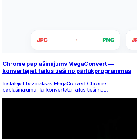
Chrome paplašinājums MegaConvert —
konvertējiet failus tieši no pārlūkprogrammas
Instalējiet bezmaksas MegaConvert Chrome
paplašinājumu, lai konvertētu failus tieši no
pārlūkprogrammas rīkjoslas. Ar peles labo pogu
noklikšķiniet uz jebkura faila, lai to konvertētu, un
nekavējoties piekļūstiet visiem rīkiem pārlūkā Chrome.