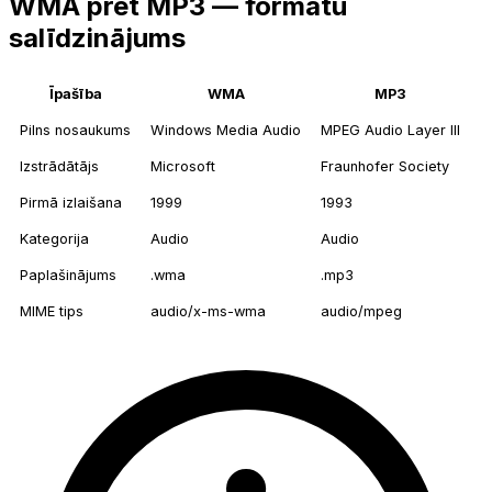
WMA pret MP3 — formātu
salīdzinājums
Īpašība
WMA
MP3
Pilns nosaukums
Windows Media Audio
MPEG Audio Layer III
Izstrādātājs
Microsoft
Fraunhofer Society
Pirmā izlaišana
1999
1993
Kategorija
Audio
Audio
Paplašinājums
.wma
.mp3
MIME tips
audio/x-ms-wma
audio/mpeg