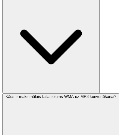
Kāds ir maksimālais faila lielums WMA uz MP3 konvertēšanai?