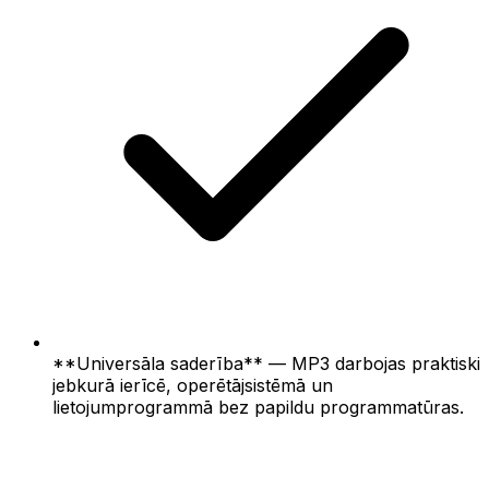
**Universāla saderība** — MP3 darbojas praktiski
jebkurā ierīcē, operētājsistēmā un
lietojumprogrammā bez papildu programmatūras.