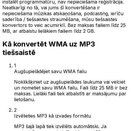
instalēt programmatūru, nav nepieciešama reģistrācija.
Neatkarīgi no tā, vai jums šī konvertēšana ir
nepieciešama mūzikas atskaņošana, podcasting, ierīču
saderība / tiešsaistes straumēšana, mūsu tiešsaistes
konvertors to veic acumirklī. Bez maksas failiem līdz 25
MB, ar atbalstu lielākiem failiem līdz 2 GB.
Kā konvertēt WMA uz MP3
tiešsaistē
1
Augšupielādējiet savu WMA failu
Noklikšķiniet uz augšupielādes laukuma vai velciet
un nometiet savu WMA failu. Faili līdz 25 MB ir bez
maksas. Lielāki faili tiek atbalstīti ar maksājumu par
lietošanu.
2
Izvēlieties MP3 kā izvades formātu
MP3 šajā lapā tiek izvēlēts automātiski. Ja