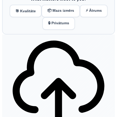
📦 Mazs izmērs
⚡ Ātrums
🎯 Kvalitāte
🔒 Privātums