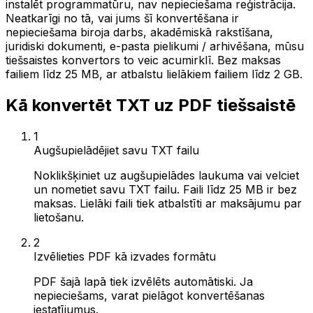
instalēt programmatūru, nav nepieciešama reģistrācija.
Neatkarīgi no tā, vai jums šī konvertēšana ir
nepieciešama biroja darbs, akadēmiskā rakstīšana,
juridiski dokumenti, e-pasta pielikumi / arhivēšana, mūsu
tiešsaistes konvertors to veic acumirklī. Bez maksas
failiem līdz 25 MB, ar atbalstu lielākiem failiem līdz 2 GB.
Kā konvertēt TXT uz PDF tiešsaistē
1
Augšupielādējiet savu TXT failu
Noklikšķiniet uz augšupielādes laukuma vai velciet
un nometiet savu TXT failu. Faili līdz 25 MB ir bez
maksas. Lielāki faili tiek atbalstīti ar maksājumu par
lietošanu.
2
Izvēlieties PDF kā izvades formātu
PDF šajā lapā tiek izvēlēts automātiski. Ja
nepieciešams, varat pielāgot konvertēšanas
iestatījumus.