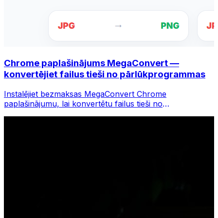
Chrome paplašinājums MegaConvert —
konvertējiet failus tieši no pārlūkprogrammas
Instalējiet bezmaksas MegaConvert Chrome
paplašinājumu, lai konvertētu failus tieši no
pārlūkprogrammas rīkjoslas. Ar peles labo pogu
noklikšķiniet uz jebkura faila, lai to konvertētu, un
nekavējoties piekļūstiet visiem rīkiem pārlūkā Chrome.