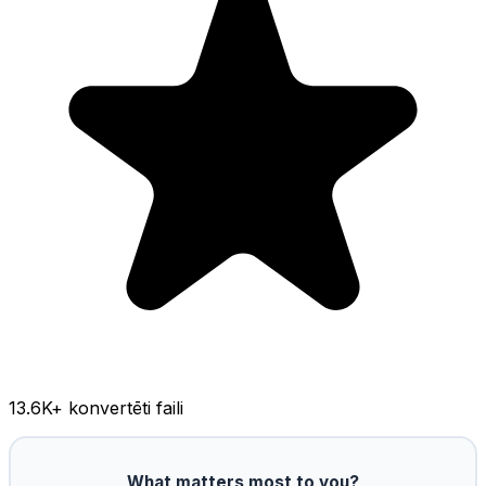
13.6K
+ konvertēti faili
What matters most to you?