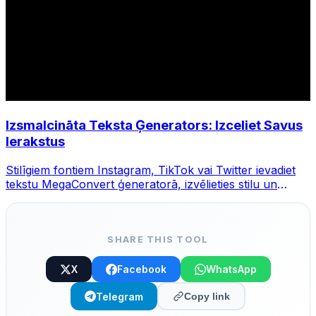
Izsmalcināta Teksta Ģenerators: Izceliet Savus
Ierakstus
Stilīgiem fontiem Instagram, TikTok vai Twitter ievadiet
tekstu MegaConvert ģeneratorā, izvēlieties stilu un
kopējiet.
SHARE THIS TOOL
X
Facebook
WhatsApp
Telegram
Copy link