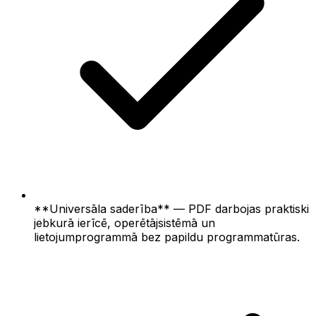
**Universāla saderība** — PDF darbojas praktiski
jebkurā ierīcē, operētājsistēmā un
lietojumprogrammā bez papildu programmatūras.