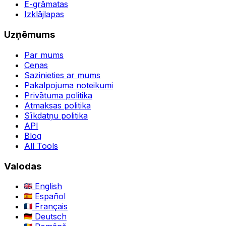
E-grāmatas
Izklājlapas
Uzņēmums
Par mums
Cenas
Sazinieties ar mums
Pakalpojuma noteikumi
Privātuma politika
Atmaksas politika
Sīkdatņu politika
API
Blog
All Tools
Valodas
English
Español
Français
Deutsch