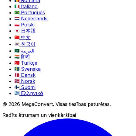
Română
Italiano
Português
Nederlands
Polski
日本語
中文
한국어
العربية
हिन्दी
Türkçe
Svenska
Dansk
Norsk
Suomi
Ελληνικά
© 2026 MegaConvert. Visas tiesības paturētas.
Radīts ātrumam un vienkāršībai