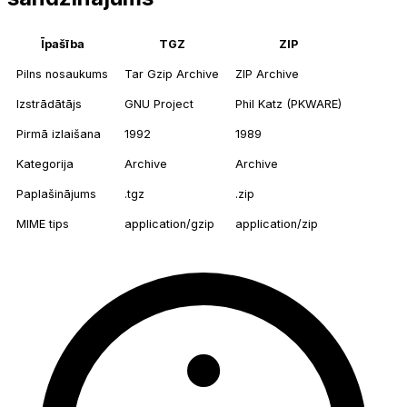
Īpašība
TGZ
ZIP
Pilns nosaukums
Tar Gzip Archive
ZIP Archive
Izstrādātājs
GNU Project
Phil Katz (PKWARE)
Pirmā izlaišana
1992
1989
Kategorija
Archive
Archive
Paplašinājums
.tgz
.zip
MIME tips
application/gzip
application/zip