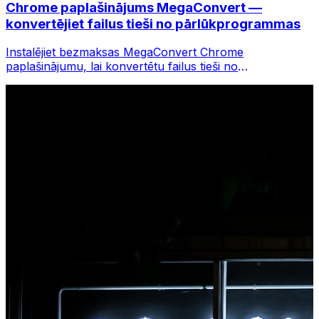
Chrome paplašinājums MegaConvert —
konvertējiet failus tieši no pārlūkprogrammas
Instalējiet bezmaksas MegaConvert Chrome
paplašinājumu, lai konvertētu failus tieši no
pārlūkprogrammas rīkjoslas. Ar peles labo pogu
noklikšķiniet uz jebkura faila, lai to konvertētu, un
nekavējoties piekļūstiet visiem rīkiem pārlūkā Chrome.