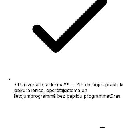
**Universāla saderība** — ZIP darbojas praktiski
jebkurā ierīcē, operētājsistēmā un
lietojumprogrammā bez papildu programmatūras.