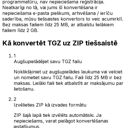
programmatūru, nav nepieciešama reģistrācija.
Neatkarīgi no tā, vai jums šī konvertēšana ir
nepieciešama e-pasta pielikumi, arhivēšana / ierīču
saderība, mūsu tiešsaistes konvertors to veic acumirklī.
Bez maksas failiem līdz 25 MB, ar atbalstu lielākiem
failiem līdz 2 GB.
Kā konvertēt TGZ uz ZIP tiešsaistē
1
Augšupielādējiet savu TGZ failu
Noklikšķiniet uz augšupielādes laukuma vai velciet
un nometiet savu TGZ failu. Faili līdz 25 MB ir bez
maksas. Lielāki faili tiek atbalstīti ar maksājumu par
lietošanu.
2
Izvēlieties ZIP kā izvades formātu
ZIP šajā lapā tiek izvēlēts automātiski. Ja
nepieciešams, varat pielāgot konvertēšanas
iestatījumus.