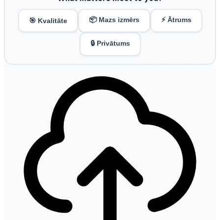
📦 Mazs izmērs
⚡ Ātrums
🎯 Kvalitāte
🔒 Privātums