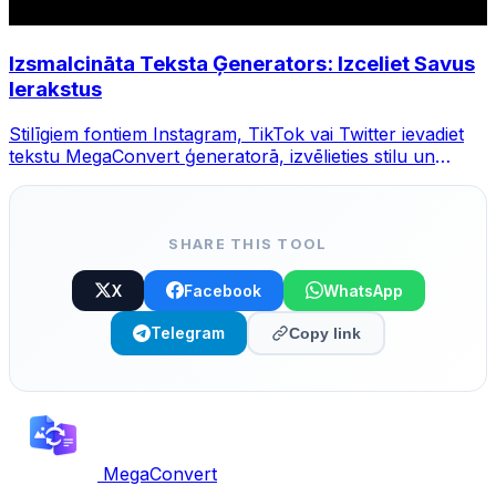
Izsmalcināta Teksta Ģenerators: Izceliet Savus
Ierakstus
Stilīgiem fontiem Instagram, TikTok vai Twitter ievadiet
tekstu MegaConvert ģeneratorā, izvēlieties stilu un
kopējiet.
SHARE THIS TOOL
X
Facebook
WhatsApp
Telegram
Copy link
MegaConvert