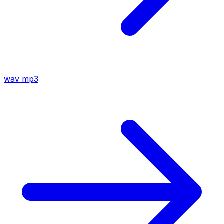
wav
mp3