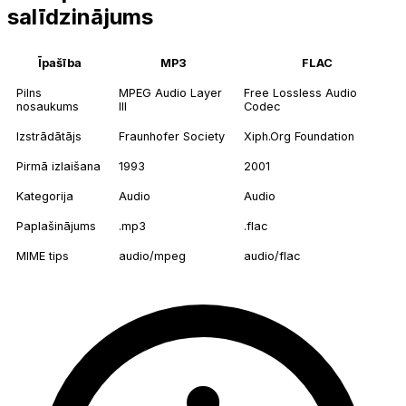
salīdzinājums
Īpašība
MP3
FLAC
Pilns
MPEG Audio Layer
Free Lossless Audio
nosaukums
III
Codec
Izstrādātājs
Fraunhofer Society
Xiph.Org Foundation
Pirmā izlaišana
1993
2001
Kategorija
Audio
Audio
Paplašinājums
.mp3
.flac
MIME tips
audio/mpeg
audio/flac