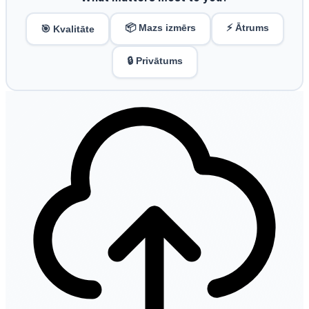
📦 Mazs izmērs
⚡ Ātrums
🎯 Kvalitāte
🔒 Privātums