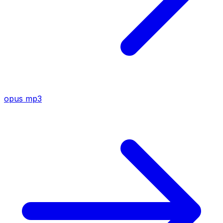
opus
mp3