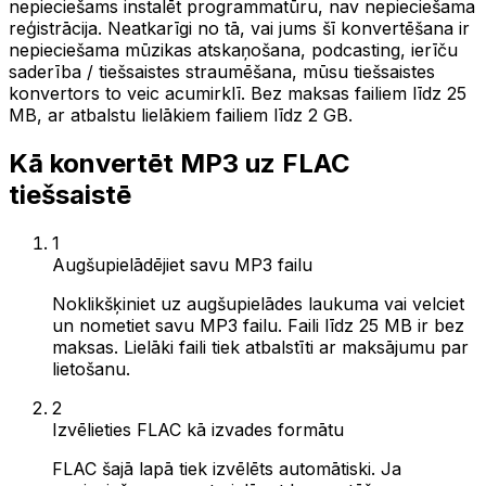
nepieciešams instalēt programmatūru, nav nepieciešama
reģistrācija. Neatkarīgi no tā, vai jums šī konvertēšana ir
nepieciešama mūzikas atskaņošana, podcasting, ierīču
saderība / tiešsaistes straumēšana, mūsu tiešsaistes
konvertors to veic acumirklī. Bez maksas failiem līdz 25
MB, ar atbalstu lielākiem failiem līdz 2 GB.
Kā konvertēt MP3 uz FLAC
tiešsaistē
1
Augšupielādējiet savu MP3 failu
Noklikšķiniet uz augšupielādes laukuma vai velciet
un nometiet savu MP3 failu. Faili līdz 25 MB ir bez
maksas. Lielāki faili tiek atbalstīti ar maksājumu par
lietošanu.
2
Izvēlieties FLAC kā izvades formātu
FLAC šajā lapā tiek izvēlēts automātiski. Ja