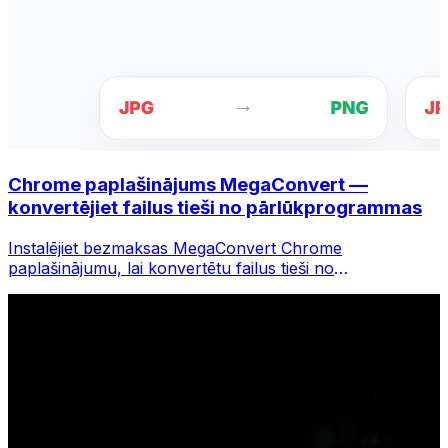
Chrome paplašinājums MegaConvert —
konvertējiet failus tieši no pārlūkprogrammas
Instalējiet bezmaksas MegaConvert Chrome
paplašinājumu, lai konvertētu failus tieši no
pārlūkprogrammas rīkjoslas. Ar peles labo pogu
noklikšķiniet uz jebkura faila, lai to konvertētu, un
nekavējoties piekļūstiet visiem rīkiem pārlūkā Chrome.