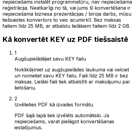
nepieciešams instalēt programmatūru, nav nepieciešama
reģistrācija. Neatkarīgi no tā, vai jums šī konvertēšana ir
nepieciešama biznesa prezentācijas / biroja darbs, mūsu
tiešsaistes konvertors to veic acumirklī. Bez maksas
failiem līdz 25 MB, ar atbalstu lielākiem failiem līdz 2 GB.
Kā konvertēt KEY uz PDF tiešsaistē
1
Augšupielādējiet savu KEY failu
Noklikšķiniet uz augšupielādes laukuma vai velciet
un nometiet savu KEY failu. Faili līdz 25 MB ir bez
maksas. Lielāki faili tiek atbalstīti ar maksājumu par
lietošanu.
2
Izvēlieties PDF kā izvades formātu
PDF šajā lapā tiek izvēlēts automātiski. Ja
nepieciešams, varat pielāgot konvertēšanas
iestatījumus.