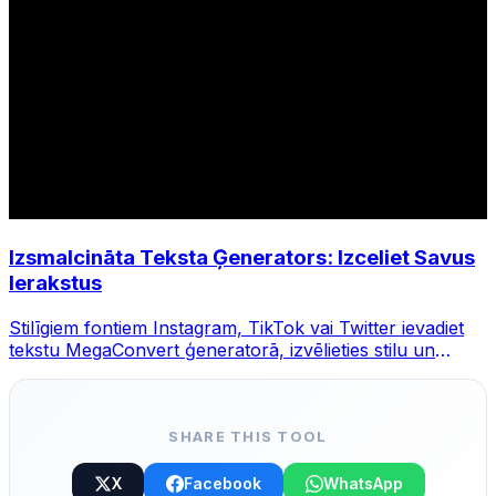
Izsmalcināta Teksta Ģenerators: Izceliet Savus
Ierakstus
Stilīgiem fontiem Instagram, TikTok vai Twitter ievadiet
tekstu MegaConvert ģeneratorā, izvēlieties stilu un
kopējiet.
SHARE THIS TOOL
X
Facebook
WhatsApp