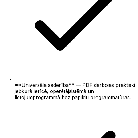
**Universāla saderība** — PDF darbojas praktiski
jebkurā ierīcē, operētājsistēmā un
lietojumprogrammā bez papildu programmatūras.