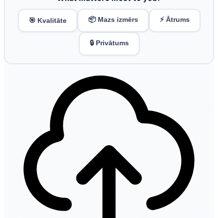
📦 Mazs izmērs
⚡ Ātrums
🎯 Kvalitāte
🔒 Privātums