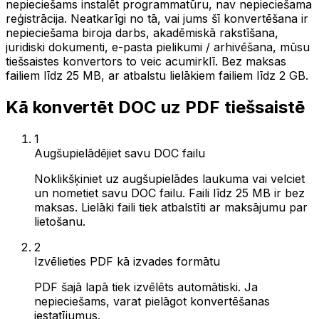
nepieciešams instalēt programmatūru, nav nepieciešama
reģistrācija. Neatkarīgi no tā, vai jums šī konvertēšana ir
nepieciešama biroja darbs, akadēmiskā rakstīšana,
juridiski dokumenti, e-pasta pielikumi / arhivēšana, mūsu
tiešsaistes konvertors to veic acumirklī. Bez maksas
failiem līdz 25 MB, ar atbalstu lielākiem failiem līdz 2 GB.
Kā konvertēt DOC uz PDF tiešsaistē
1
Augšupielādējiet savu DOC failu
Noklikšķiniet uz augšupielādes laukuma vai velciet
un nometiet savu DOC failu. Faili līdz 25 MB ir bez
maksas. Lielāki faili tiek atbalstīti ar maksājumu par
lietošanu.
2
Izvēlieties PDF kā izvades formātu
PDF šajā lapā tiek izvēlēts automātiski. Ja
nepieciešams, varat pielāgot konvertēšanas
iestatījumus.