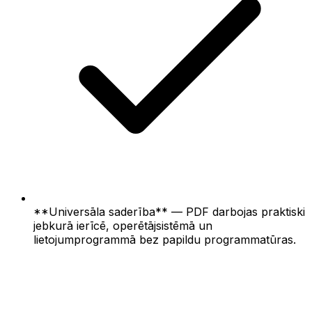
**Universāla saderība** — PDF darbojas praktiski
jebkurā ierīcē, operētājsistēmā un
lietojumprogrammā bez papildu programmatūras.