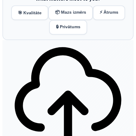
📦 Mazs izmērs
⚡ Ātrums
🎯 Kvalitāte
🔒 Privātums