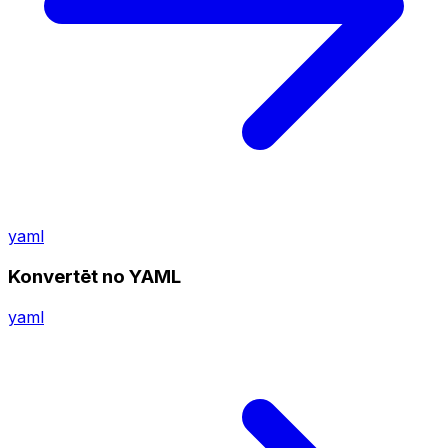
yaml
Konvertēt no YAML
yaml