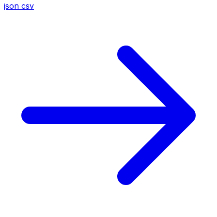
json
csv