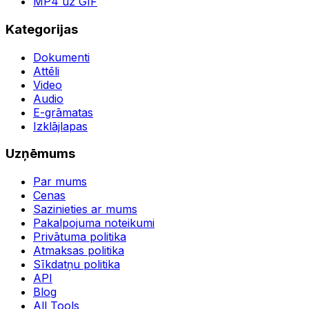
MP4 uz GIF
Kategorijas
Dokumenti
Attēli
Video
Audio
E-grāmatas
Izklājlapas
Uzņēmums
Par mums
Cenas
Sazinieties ar mums
Pakalpojuma noteikumi
Privātuma politika
Atmaksas politika
Sīkdatņu politika
API
Blog
All Tools