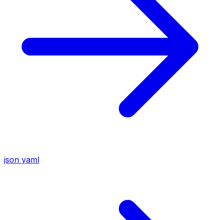
json
yaml