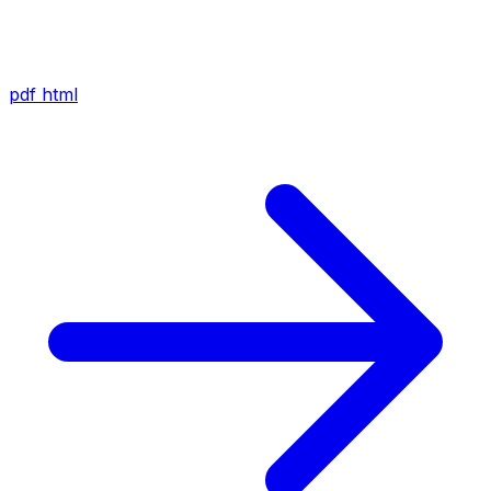
pdf
html