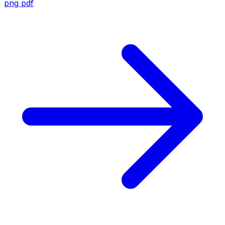
png
pdf