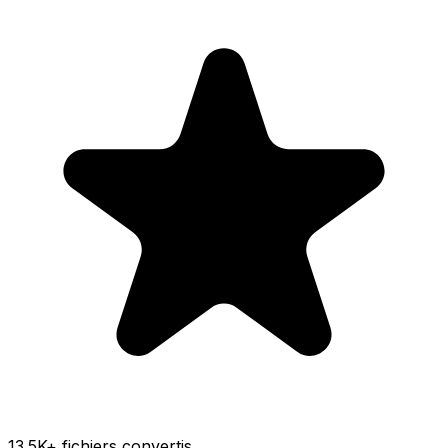
13.5K
+ fichiers convertis