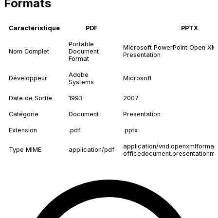
Formats
Caractéristique
PDF
PPTX
Portable
Microsoft PowerPoint Open XM
Nom Complet
Document
Presentation
Format
Adobe
Développeur
Microsoft
Systems
Date de Sortie
1993
2007
Catégorie
Document
Presentation
Extension
.pdf
.pptx
application/vnd.openxmlformat
Type MIME
application/pdf
officedocument.presentationml.